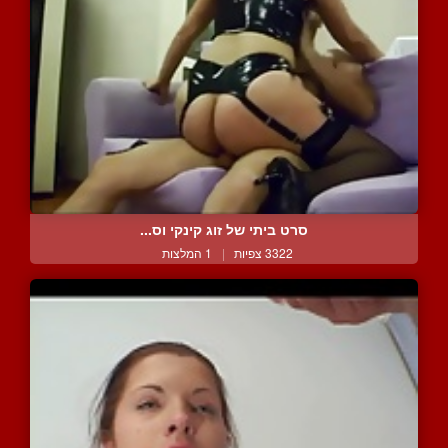
סרט ביתי של זוג קינקי וס...
3322 צפיות
|
1 המלצות