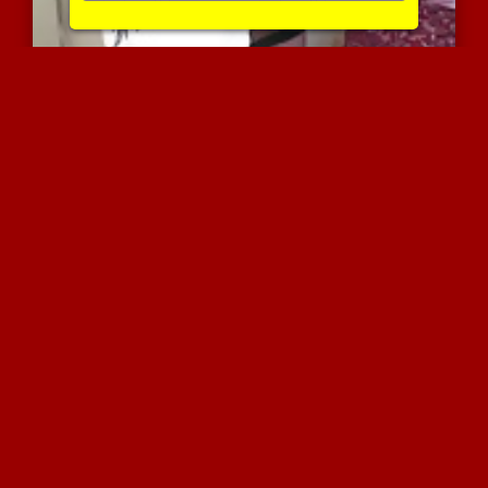
אישה דומיננטית עם שדים ע...
5402 צפיות
|
0 המלצות