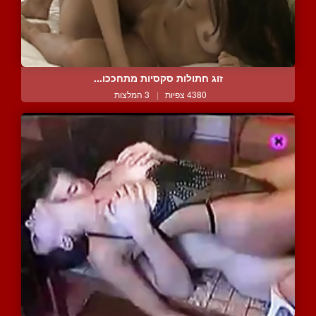
זוג חתולות סקסיות מתחככו...
4380 צפיות
|
3 המלצות