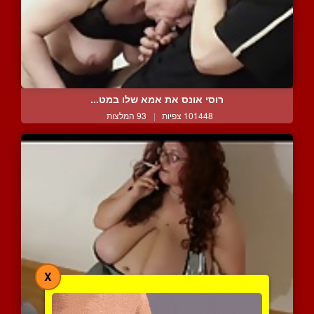
רוסי אונס את אמא שלו במט...
101448 צפיות
|
93 המלצות
X