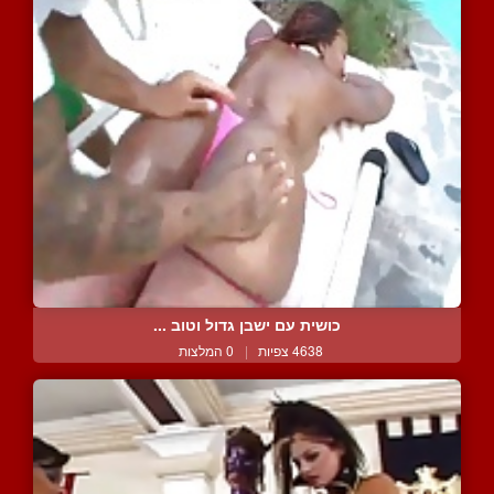
כושית עם ישבן גדול וטוב ...
4638 צפיות
|
0 המלצות