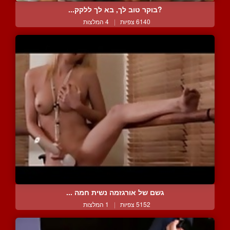
?בוקר טוב לך, בא לך ללקק...
6140 צפיות
|
4 המלצות
גשם של אורגזמה נשית חמה ...
5152 צפיות
|
1 המלצות