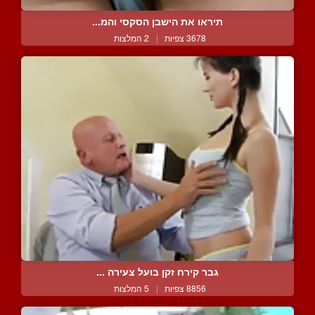
תיראו את הישבן הסקסי והמ...
3678 צפיות
|
2 המלצות
גבר קירח זקן בועל צעירה ...
8856 צפיות
|
5 המלצות