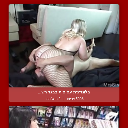
בלונדינית עסיסית בבגד רש...
5006 צפיות
|
2 המלצות