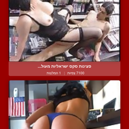
סצינות סקס ישראליות מעול...
7100 צפיות
|
1 המלצות