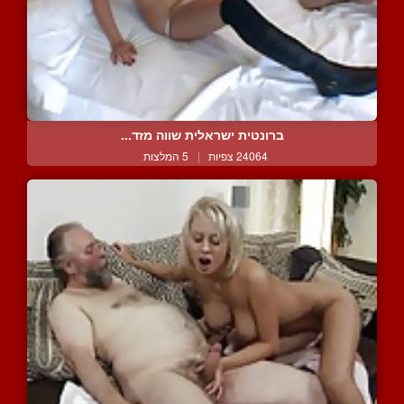
ברונטית ישראלית שווה מזד...
24064 צפיות
|
5 המלצות