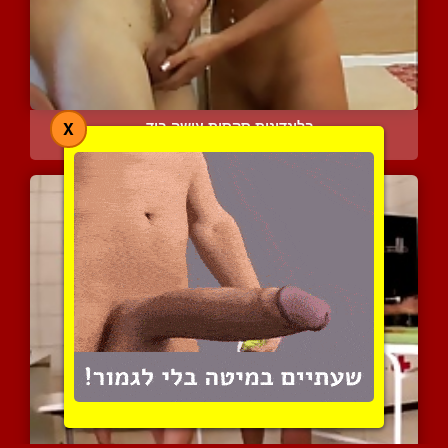
בלונדינית סקסית עושה ביד...
X
6812 צפיות
|
0 המלצות