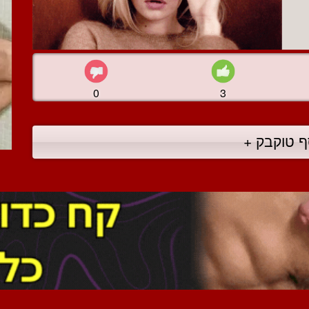
0
3
ף טוקבק +