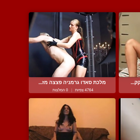
ק...
מלכת סאדו גרמניה פצצה מז...
4764 צפיות
|
0 המלצות