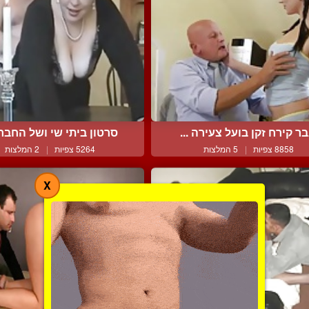
בר קירח זקן בועל צעירה ...
סרטון ביתי שי ושל החברה
8858 צפיות
|
5 המלצות
5264 צפיות
|
2 המלצות
X