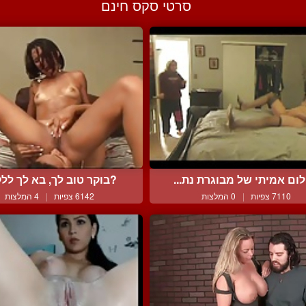
סרטי סקס חינם
לום אמיתי של מבוגרת נת...
?בוקר טוב לך, בא לך ללק
7110 צפיות
|
0 המלצות
6142 צפיות
|
4 המלצות