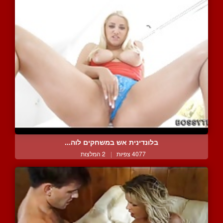
בלונדינית אש במשחקים לוה...
4077 צפיות
|
2 המלצות