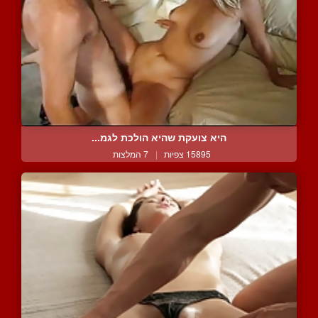
היא צועקת שהיא הולכת לגמ...
15895 צפיות
|
7 המלצות