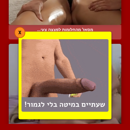
מסאז' מהחלומות לפצצה צעי...
X
7453 צפיות
|
8 המלצות