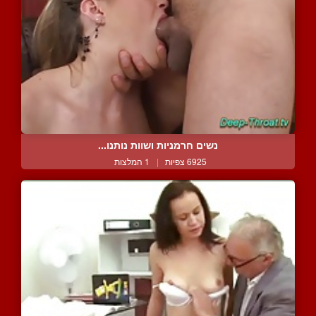
נשים חרמניות ושוות נותנו...
6925 צפיות
|
1 המלצות