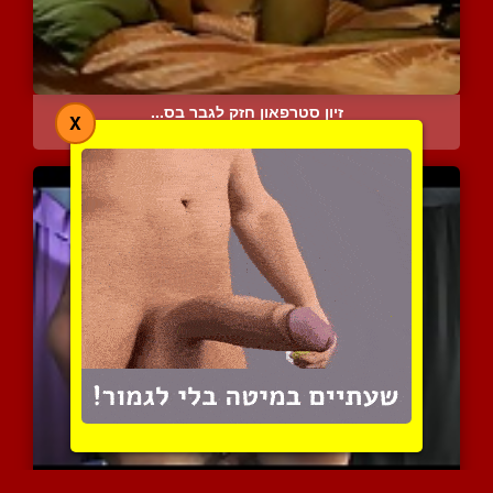
זיון סטרפאון חזק לגבר בס...
X
4880 צפיות
|
0 המלצות