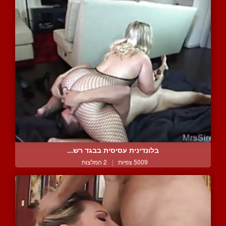
בלונדינית עסיסית בבגד רש...
5009 צפיות
|
2 המלצות