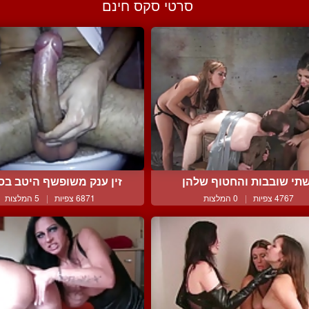
סרטי סקס חינם
תי שובבות והחטוף שלהן
זין ענק משופשף היטב בסר
4767 צפיות
|
0 המלצות
6871 צפיות
|
5 המלצות