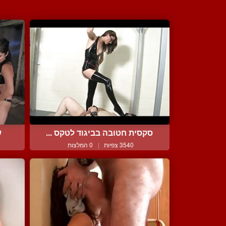
סקסית חטובה בביגוד לטקס ...
ש
3540 צפיות
|
0 המלצות