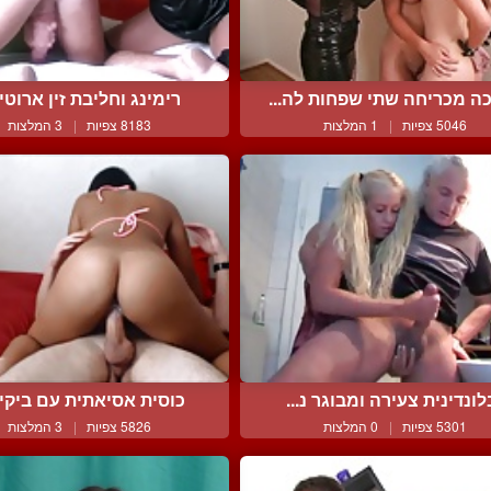
ה מכריחה שתי שפחות לה...
רימינג וחליבת זין ארוטית
5046 צפיות
|
1 המלצות
8183 צפיות
|
3 המלצות
לונדינית צעירה ומבוגר נ...
כוסית אסיאתית עם ביקיני 
5301 צפיות
|
0 המלצות
5826 צפיות
|
3 המלצות