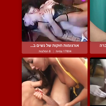
ברה
אורגזמות חזקות של נשים ב...
17804 צפיות
|
8 המלצות