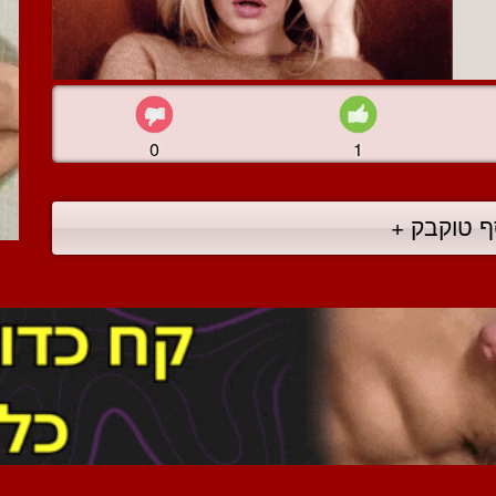
0
1
ף טוקבק +