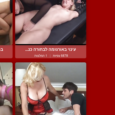
עינוי באורגזמה לבחורה כנ...
בח
6878 צפיות
|
1 המלצות