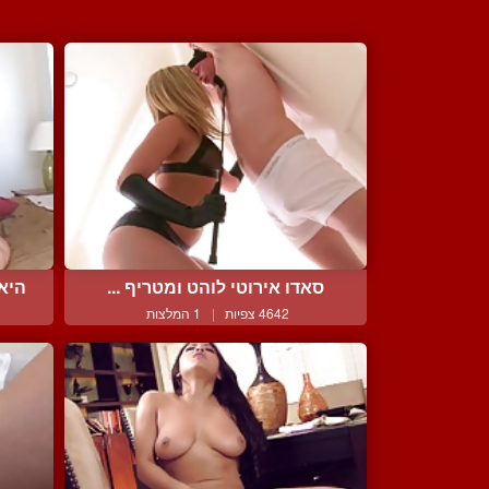
סאדו אירוטי לוהט ומטריף ...
היא
4642 צפיות
|
1 המלצות