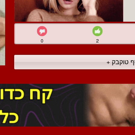
0
2
ף טוקבק +