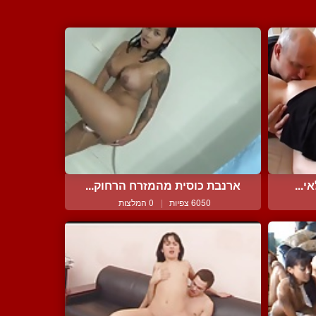
י...
ארנבת כוסית מהמזרח הרחוק...
6050 צפיות
|
0 המלצות