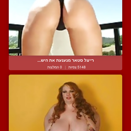
רייצל סטאר מנענעת את היש...
5148 צפיות
|
0 המלצות