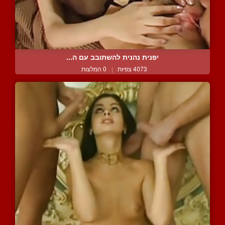
יפנית נהנית להשתובב עם ה...
4073 צפיות
|
0 המלצות