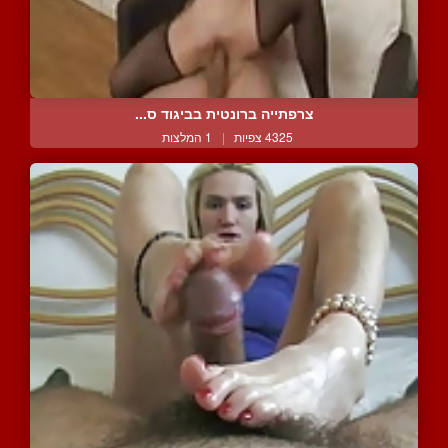
צרפתייה ברונטית בביגוד ס...
4325 צפיות
|
1 המלצות