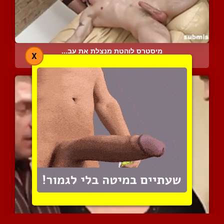
מיסטרס לוהטת מנצלת את עב...
X
5748 צפיות
|
2 המלצות