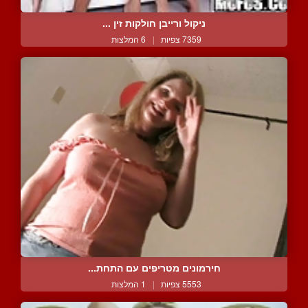
ניקול ורייבן חולקות זין ...
7359 צפיות
|
6 המלצות
חירמונים מטריפים עם התחת...
5553 צפיות
|
1 המלצות