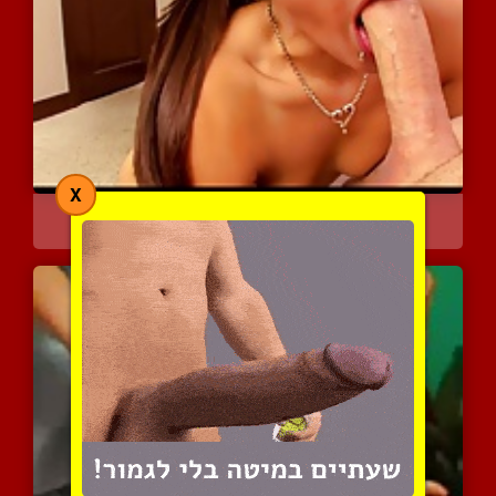
X
מציצות זין מאוד סקסיות ו...
5093 צפיות
|
1 המלצות