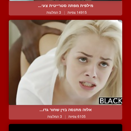
מילפית מפתה סטרייטית צעי...
14915 צפיות
|
3 המלצות
אלזה מתנסה בזין שחור גדו...
6105 צפיות
|
3 המלצות