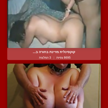
קוקסינלית מזיינת בחורה ב...
8695 צפיות
|
3 המלצות