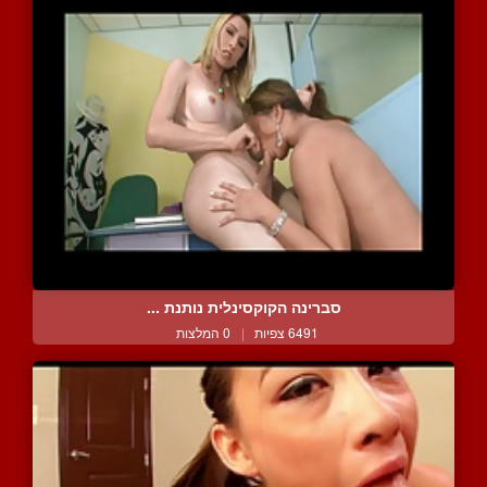
סברינה הקוקסינלית נותנת ...
6491 צפיות
|
0 המלצות