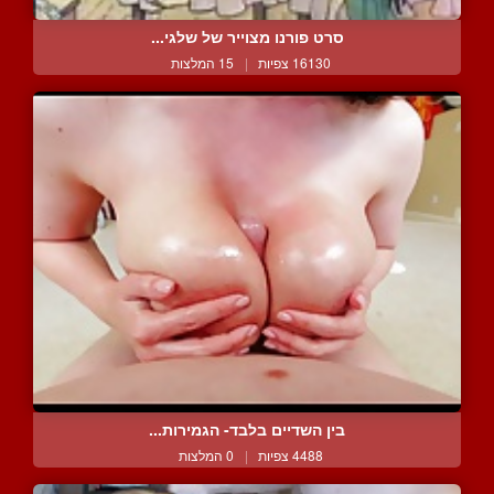
סרט פורנו מצוייר של שלגי...
16130 צפיות
|
15 המלצות
בין השדיים בלבד- הגמירות...
4488 צפיות
|
0 המלצות