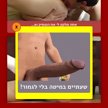
אתה מלקק לי את הטוסיק וא...
X
5540 צפיות
|
3 המלצות