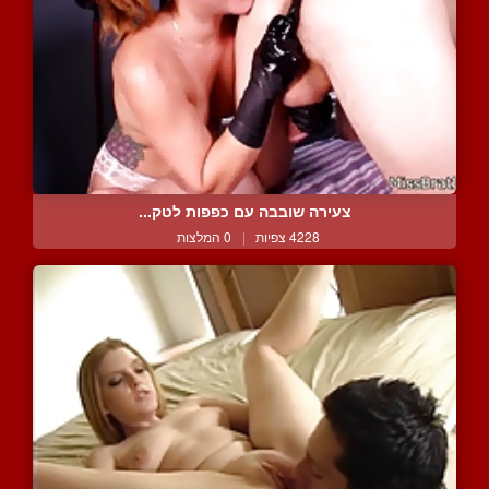
צעירה שובבה עם כפפות לטק...
4228 צפיות
|
0 המלצות