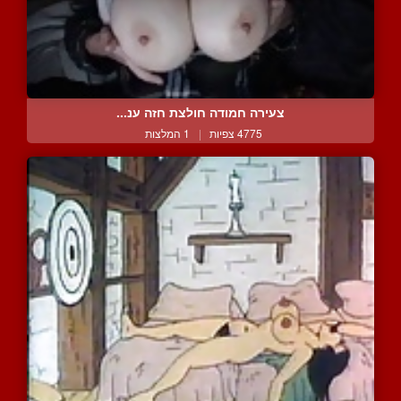
צעירה חמודה חולצת חזה ענ...
4775 צפיות
|
1 המלצות