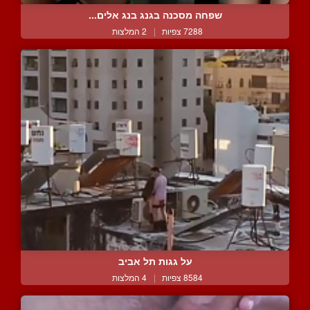
שפחה מסכנה בגנג בנג אלים...
7288 צפיות
|
2 המלצות
על גגות תל אביב
8584 צפיות
|
4 המלצות