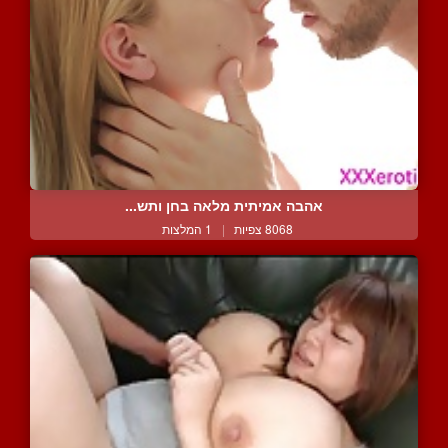
אהבה אמיתית מלאה בחן ותש...
8068 צפיות
|
1 המלצות