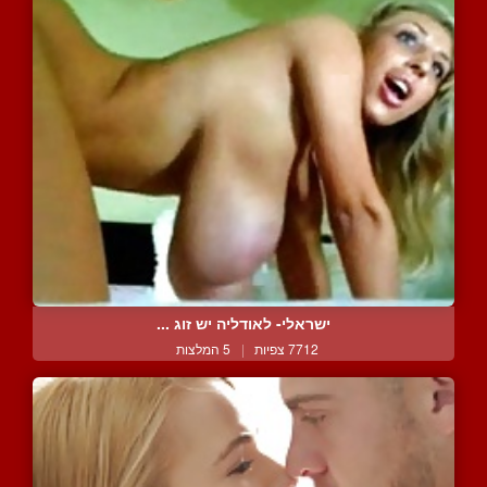
ישראלי- לאודליה יש זוג ...
7712 צפיות
|
5 המלצות