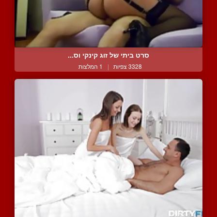
סרט ביתי של זוג קינקי וס...
3328 צפיות
|
1 המלצות