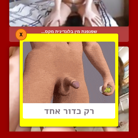
שפנפנת מין בלונדינית מקס...
X
4738 צפיות
|
0 המלצות