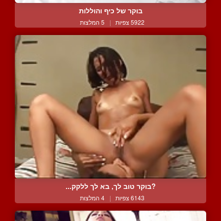
בוקר של כיף והוללות
5922 צפיות
|
5 המלצות
?בוקר טוב לך, בא לך ללקק...
6143 צפיות
|
4 המלצות