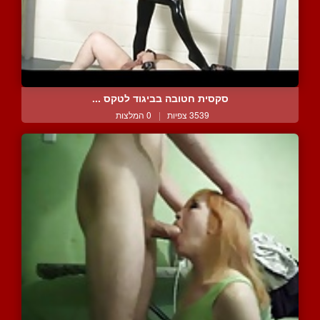
סקסית חטובה בביגוד לטקס ...
3539 צפיות
|
0 המלצות