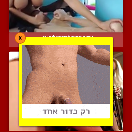
אישה נותנת לקוקסינלית עב...
X
6152 צפיות
|
1 המלצות