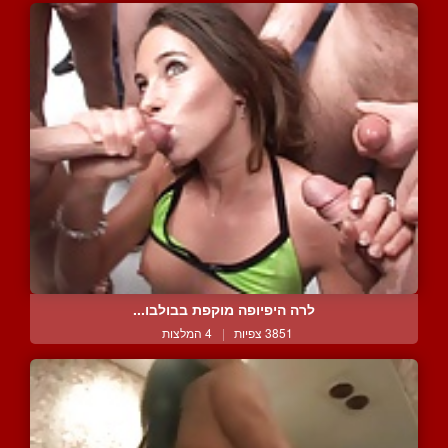
לרה היפיופה מוקפת בבולבו...
3851 צפיות
|
4 המלצות