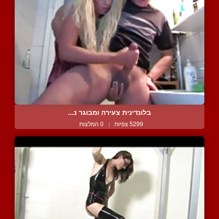
בלונדינית צעירה ומבוגר נ...
5299 צפיות
|
0 המלצות