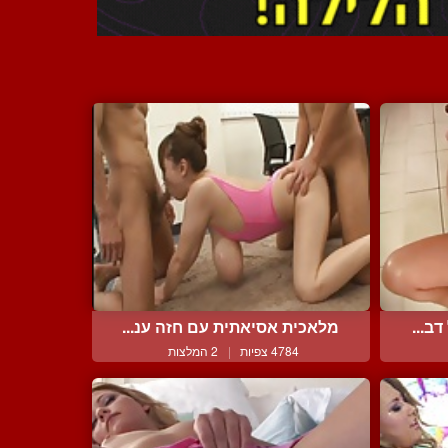
ב...
מלאכית אסיאתית עם חזה ענ...
4784 צפיות
|
2 המלצות