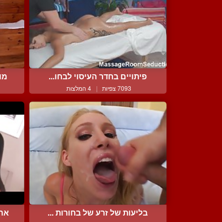
פיתויים בחדר העיסוי לבחו...
מו
7093 צפיות
|
4 המלצות
בליעות של זרע של בחורות ...
אהב