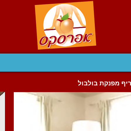
יף מפנקת בולבול