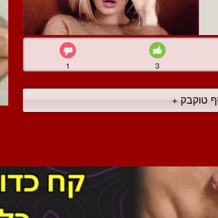
1
3
ף טוקבק +