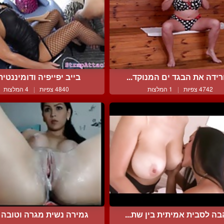
רידה את הבגד ים המנוקד...
בייב יפייפיה ודומיננטית 
4742 צפיות
|
1 המלצות
4840 צפיות
|
4 המלצות
ה לסבית אמיתית בין שת...
גמירה נשית מגרה וטובה ע