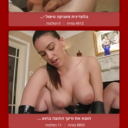
בלונדינית מעניקה טיפול י...
4612 צפיות
|
0 המלצות
הוצא את זרעך החוצה ברגע ...
8802 צפיות
|
11 המלצות