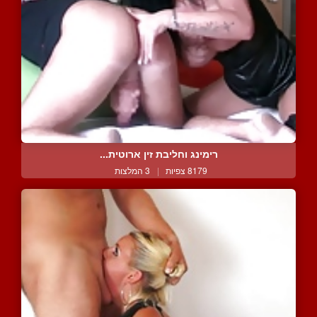
רימינג וחליבת זין ארוטית...
8179 צפיות
|
3 המלצות