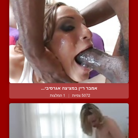
אמבר ריין במציצה אגרסיבי...
5072 צפיות
|
1 המלצות