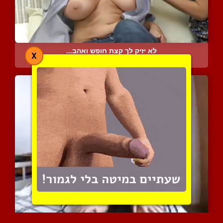
לא יזיק לך קצת חופש ואהב...
X
6925 צפיות
|
5 המלצות