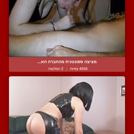
מציצה ספונטנית מהחברה הא...
4656 צפיות
|
2 המלצות