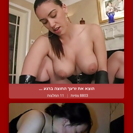
הוצא את זרעך החוצה ברגע ...
8803 צפיות
|
11 המלצות