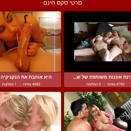
סרטי סקס חינם
נת אוננות משותפת של ש...
היא אוהבת את הנקניקיה ש
4790 צפיות
|
0 המלצות
4682 צפיות
|
1 המלצות