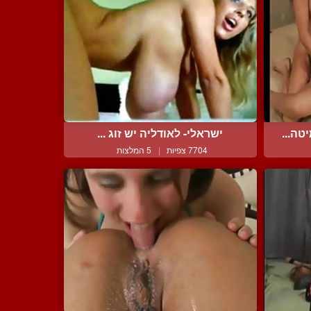
טה...
ישראלי- לאודליה יש זוג ...
7704 צפיות
|
5 המלצות