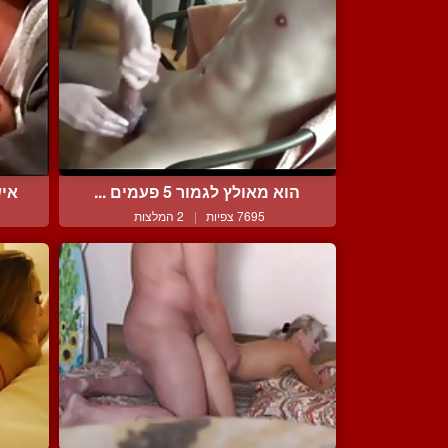
הוא מאולץ לגמור 5 פעמים ...
איש
7695 צפיות
|
2 המלצות