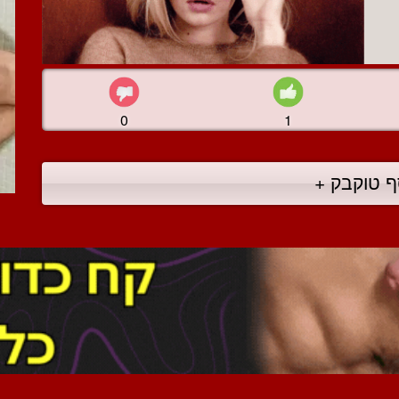
0
1
ף טוקבק +