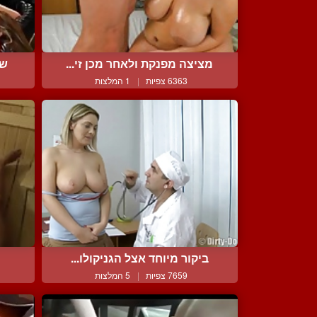
מציצה מפנקת ולאחר מכן זי...
של
6363 צפיות
|
1 המלצות
ביקור מיוחד אצל הגניקולו...
7659 צפיות
|
5 המלצות