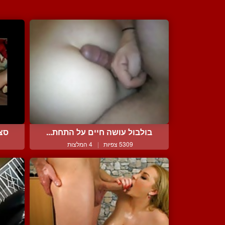
בולבול עושה חיים על התחת...
סצי
5309 צפיות
|
4 המלצות