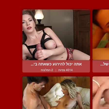
ל...
אתה יכול להירגע כשאתה בי...
4014 צפיות
|
2 המלצות