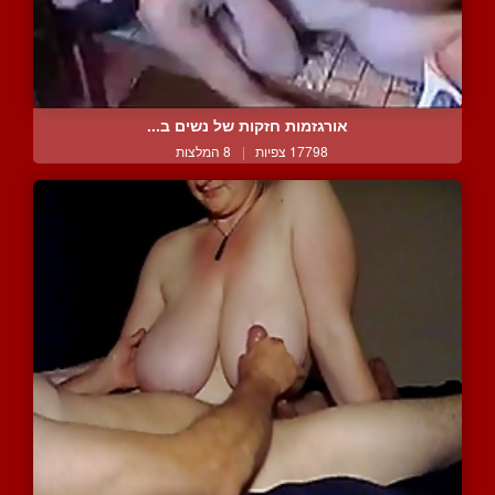
אורגזמות חזקות של נשים ב...
17798 צפיות
|
8 המלצות