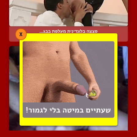
פצצה בלונדינית מעלפת בבג...
X
5735 צפיות
|
5 המלצות