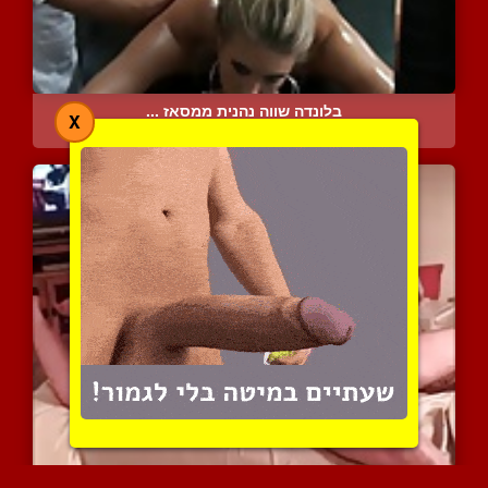
בלונדה שווה נהנית ממסאז ...
X
5135 צפיות
|
2 המלצות