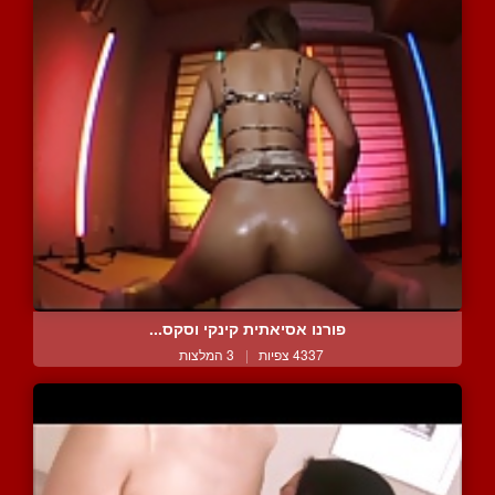
פורנו אסיאתית קינקי וסקס...
4337 צפיות
|
3 המלצות