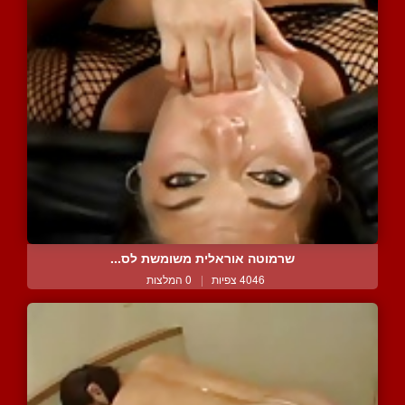
שרמוטה אוראלית משומשת לס...
4046 צפיות
|
0 המלצות