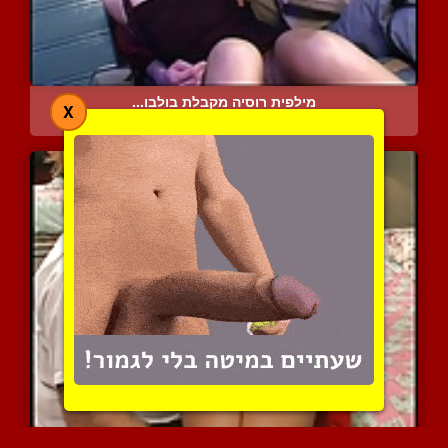
מילפית רוסיה מקבלת בולבו...
X
5616 צפיות
|
0 המלצות