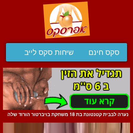
סקס חינם
שיחות סקס לייב
נערה לבבית קטנטונת בת 18 משחקת בויברטור הורוד שלה