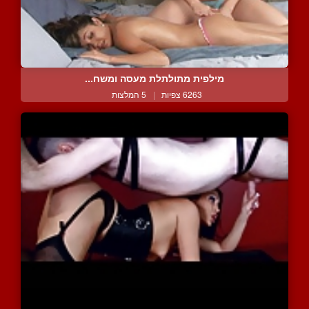
מילפית מתולתלת מעסה ומשח...
6263 צפיות
|
5 המלצות