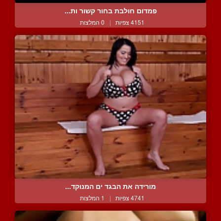
פמדום חולבת בחור קשור ות...
4151 צפיות
|
0 המלצות
מורידה את הבגד ים המנוקד...
4741 צפיות
|
1 המלצות