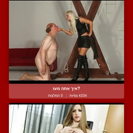
?איך אתה מעז
4334 צפיות
|
0 המלצות