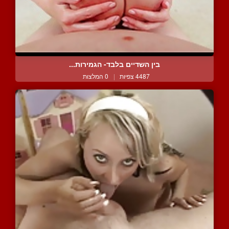
בין השדיים בלבד- הגמירות...
4487 צפיות
|
0 המלצות