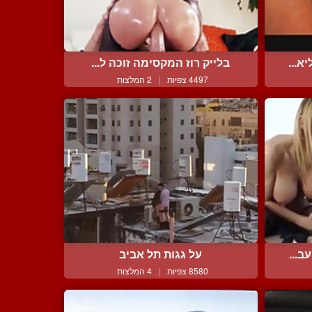
א...
בלייק רוז המקסימה זוכה ל...
4497 צפיות
|
2 המלצות
ב...
על גגות תל אביב
8580 צפיות
|
4 המלצות