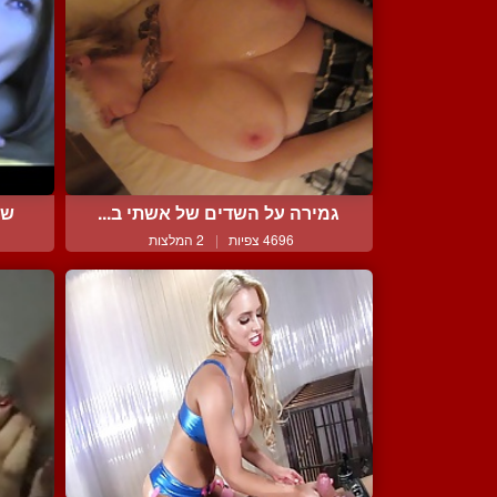
גמירה על השדים של אשתי ב...
שפ
4696 צפיות
|
2 המלצות