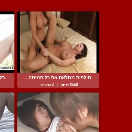
מילפית ממלאת את כל המיטה...
בלו
5685 צפיות
|
0 המלצות