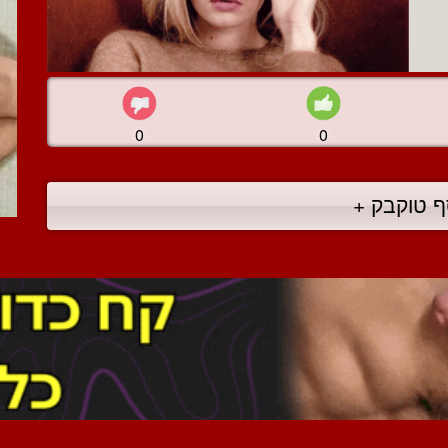
0
0
ף טוקבק +