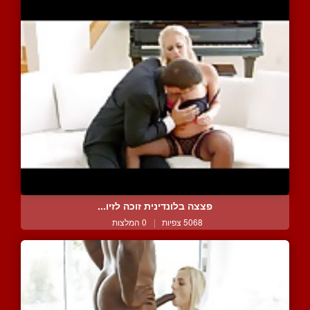
פצצה בלונדינית זוכה לזיו...
5068 צפיות
|
0 המלצות