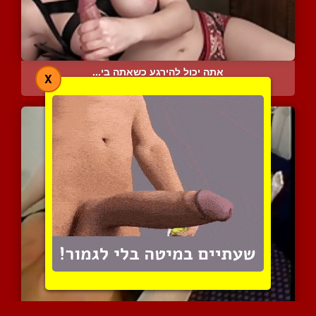
אתה יכול להירגע כשאתה בי...
X
4012 צפיות
|
2 המלצות