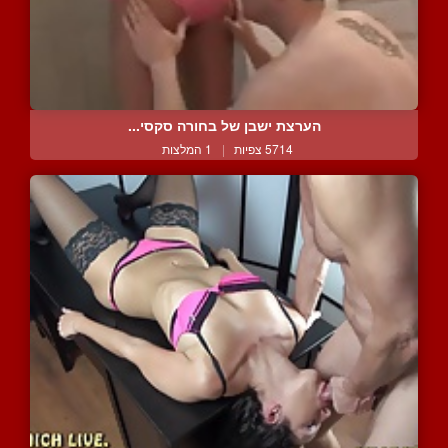
הערצת ישבן של בחורה סקסי...
5714 צפיות
|
1 המלצות