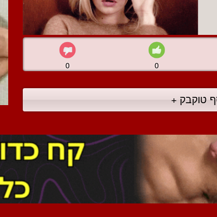
0
0
ף טוקבק +