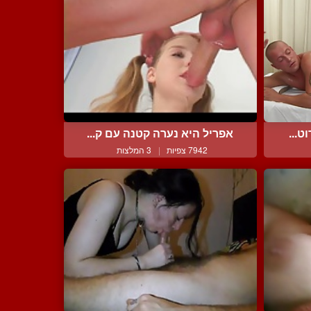
ט...
אפריל היא נערה קטנה עם ק...
7942 צפיות
|
3 המלצות