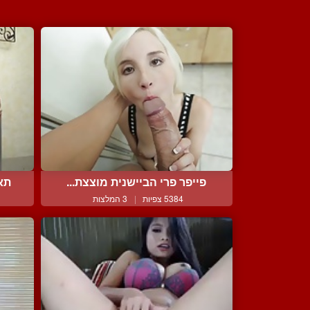
פייפר פרי הביישנית מוצצת...
תאכ
5384 צפיות
|
3 המלצות