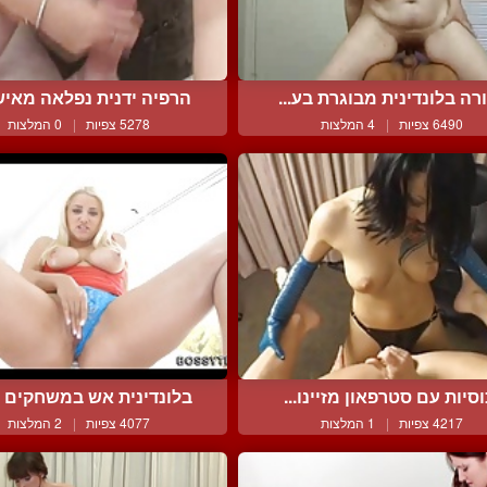
רה בלונדינית מבוגרת בע...
הרפיה ידנית נפלאה מאישה
6490 צפיות
|
4 המלצות
5278 צפיות
|
0 המלצות
וסיות עם סטרפאון מזיינו...
בלונדינית אש במשחקים לו
4217 צפיות
|
1 המלצות
4077 צפיות
|
2 המלצות