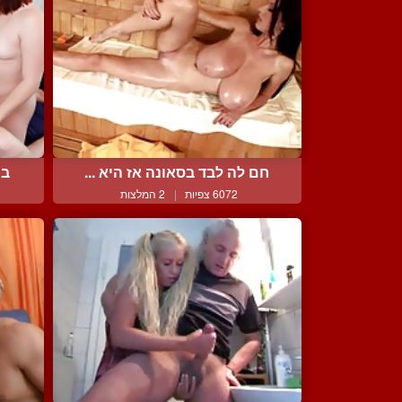
חם לה לבד בסאונה אז היא ...
בח
6072 צפיות
|
2 המלצות