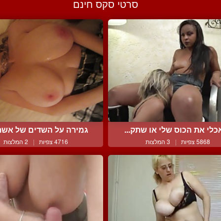
סרטי סקס חינם
לי את הכוס שלי או שתק...
גמירה על השדים של אשתי 
5868 צפיות
|
3 המלצות
4716 צפיות
|
2 המלצות