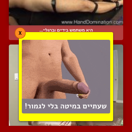
היא משתמש בידיים וברגליי...
X
3734 צפיות
|
0 המלצות