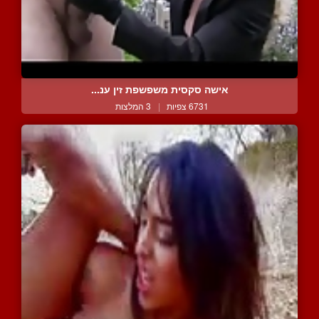
אישה סקסית משפשפת זין ענ...
6731 צפיות
|
3 המלצות