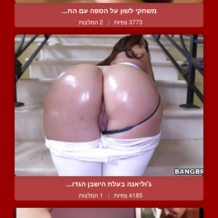
משחקי לשון על הספה עם הח...
3773 צפיות
|
2 המלצות
ג'וליאנה בעלת הישבן הגדו...
4185 צפיות
|
1 המלצות