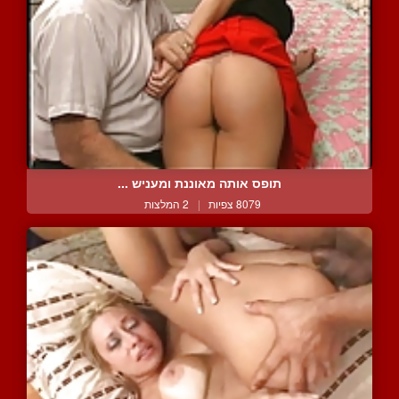
תופס אותה מאוננת ומעניש ...
8079 צפיות
|
2 המלצות