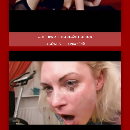
פמדום חולבת בחור קשור ות...
4145 צפיות
|
0 המלצות