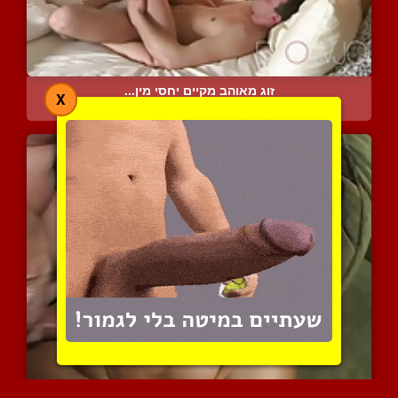
זוג מאוהב מקיים יחסי מין...
X
8835 צפיות
|
7 המלצות