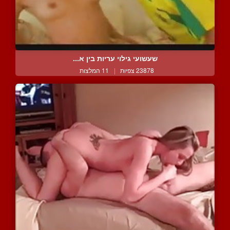
שעשועי גילוי עריות בין א...
23878 צפיות
|
11 המלצות