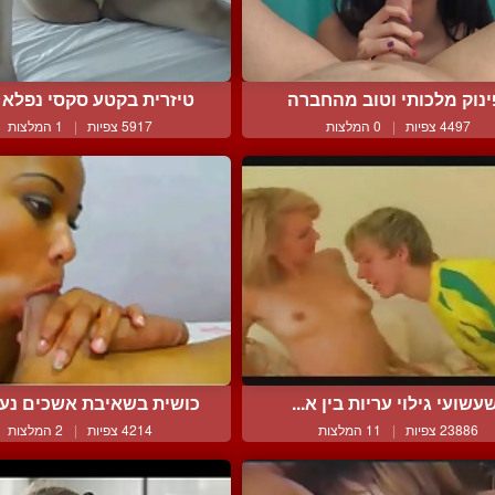
ינוק מלכותי וטוב מהחברה
טיזרית בקטע סקסי נפלא ע
4497 צפיות
|
0 המלצות
5917 צפיות
|
1 המלצות
עשועי גילוי עריות בין א...
כושית בשאיבת אשכים נעימ
23886 צפיות
|
11 המלצות
4214 צפיות
|
2 המלצות