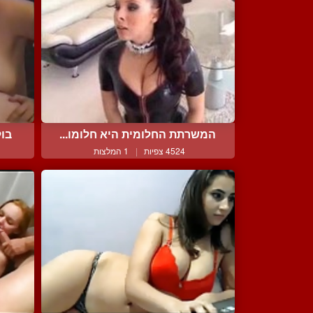
המשרתת החלומית היא חלומו...
בול
4524 צפיות
|
1 המלצות