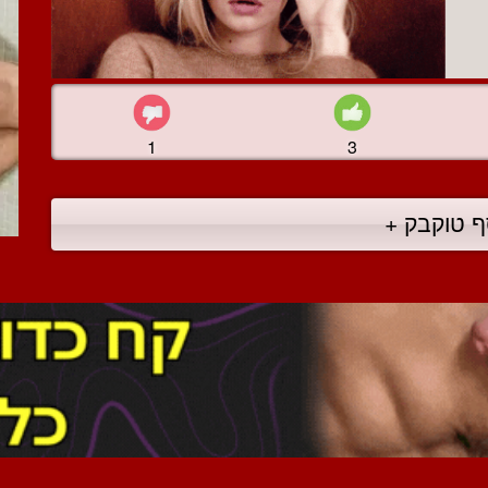
1
3
ף טוקבק +