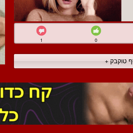
1
0
ף טוקבק +