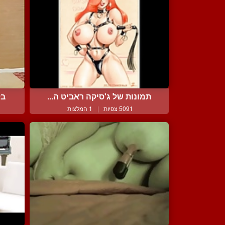
תמונות של ג'סיקה ראביט ה...
בל
5091 צפיות
|
1 המלצות