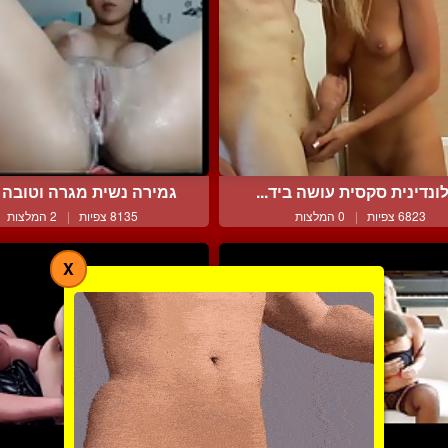
ונדינית סקסית עושה ביד...
גמירה נשית מגרה וטובה ע
6823 צפיות
|
0 המלצות
8135 צפיות
|
2 המלצות
X