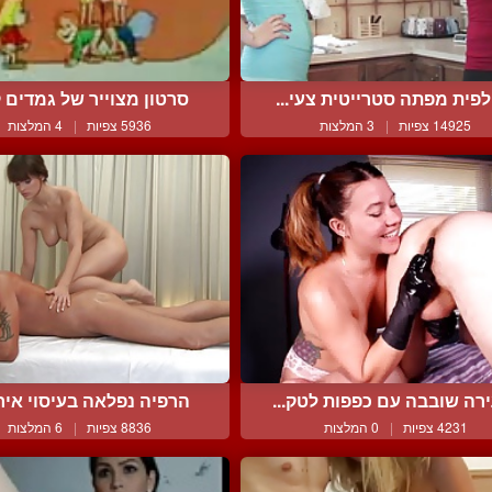
פית מפתה סטרייטית צעי...
סרטון מצוייר של גמדים ק
14925 צפיות
|
3 המלצות
5936 צפיות
|
4 המלצות
רה שובבה עם כפפות לטק...
הרפיה נפלאה בעיסוי אירו
4231 צפיות
|
0 המלצות
8836 צפיות
|
6 המלצות