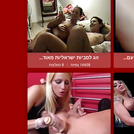
ם...
זוג לסביות ישראליות מאוד...
14408 צפיות
|
8 המלצות