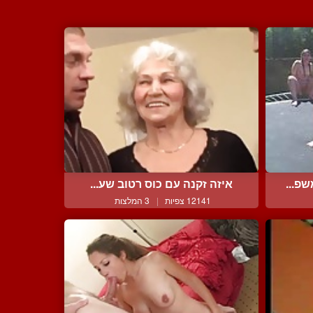
פ...
איזה זקנה עם כוס רטוב שע...
12141 צפיות
|
3 המלצות