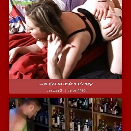
קיטי לי המילפית מקבלת פה...
4439 צפיות
|
2 המלצות