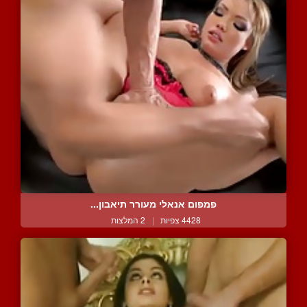
פמפום אנאלי מעורר תיאבון...
4428 צפיות
|
2 המלצות