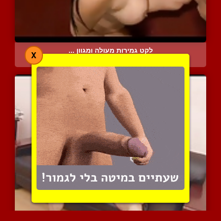
לקט גמירות מעולה ומגוון ...
X
20331 צפיות
|
3 המלצות