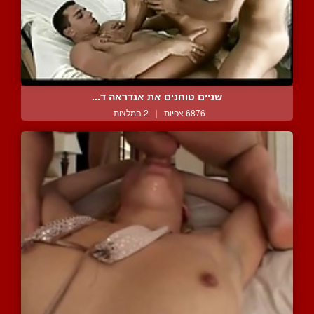
שניים טוחנים את אנדראה ד...
6876 צפיות
|
2 המלצות