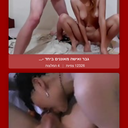
גבר ואישה מאוננים ביחד -...
12326 צפיות
|
4 המלצות