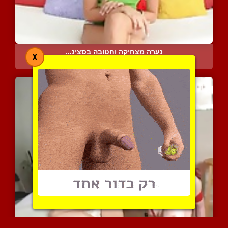
נערה מצחיקה וחטובה בסצינ...
X
4645 צפיות
|
0 המלצות