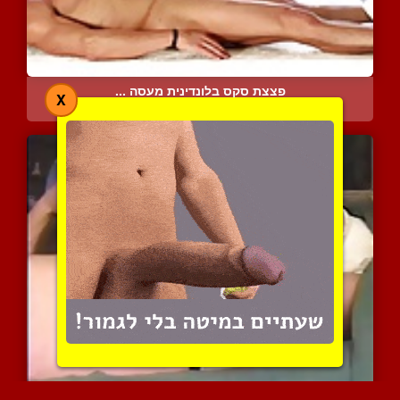
פצצת סקס בלונדינית מעסה ...
X
6463 צפיות
|
3 המלצות