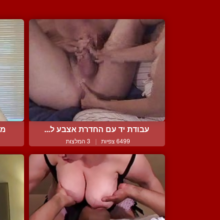
עבודת יד עם החדרת אצבע ל...
מו
6499 צפיות
|
3 המלצות