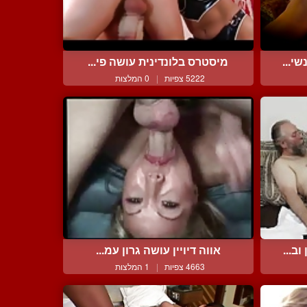
י...
מיסטרס בלונדינית עושה פי...
5222 צפיות
|
0 המלצות
ב...
אווה דיויין עושה גרון עמ...
4663 צפיות
|
1 המלצות