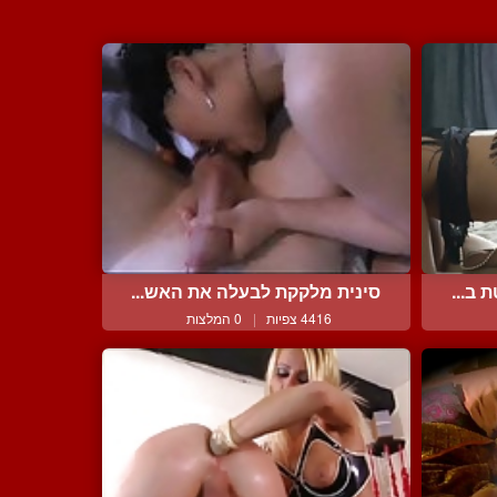
ב...
סינית מלקקת לבעלה את האש...
4416 צפיות
|
0 המלצות