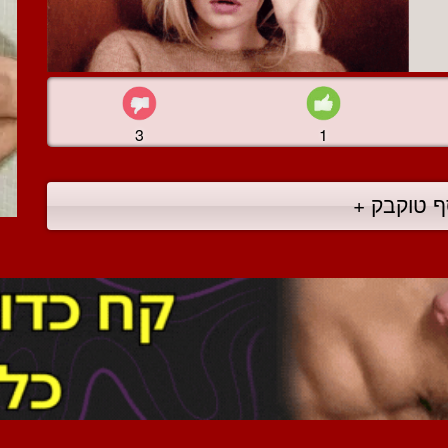
3
1
ף טוקבק +