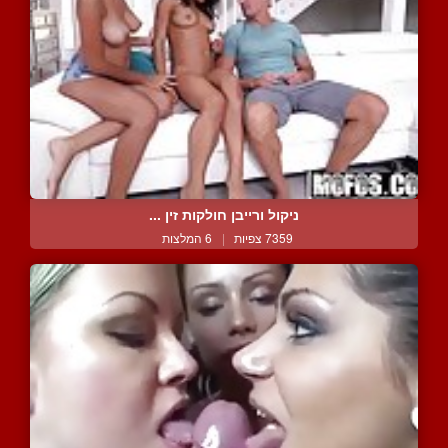
ניקול ורייבן חולקות זין ...
7359 צפיות
|
6 המלצות