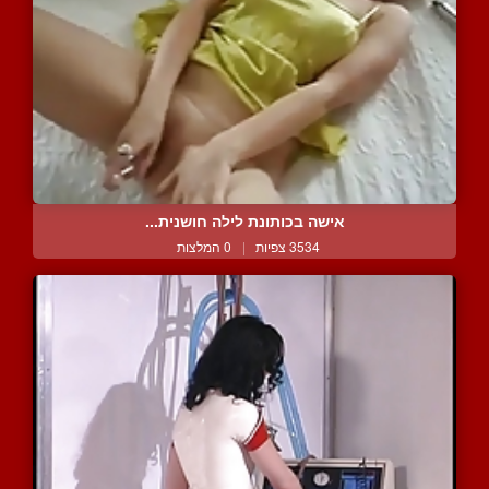
אישה בכותונת לילה חושנית...
3534 צפיות
|
0 המלצות