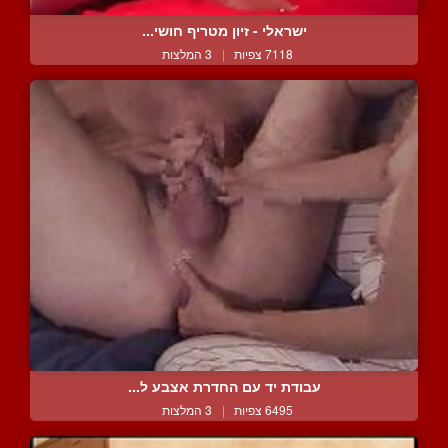
ישראלי - זיון מטריף חושי...
7118 צפיות
|
3 המלצות
עבודת יד עם החדרת אצבע ל...
6495 צפיות
|
3 המלצות