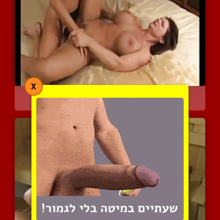
X
מילפית ממלאת את כל המיטה...
5686 צפיות
|
0 המלצות