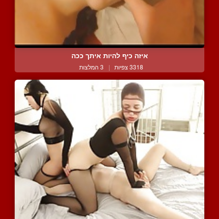
איזה כיף להיות איתך ככה
3318 צפיות
|
3 המלצות