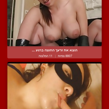
הוצא את זרעך החוצה ברגע ...
8807 צפיות
|
11 המלצות