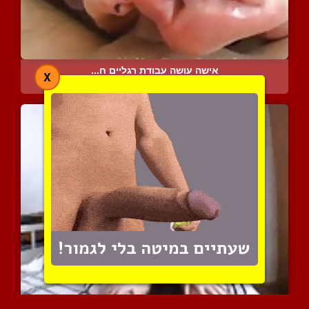
אישה עושה עבודת רגליים ח...
X
5005 צפיות
|
0 המלצות