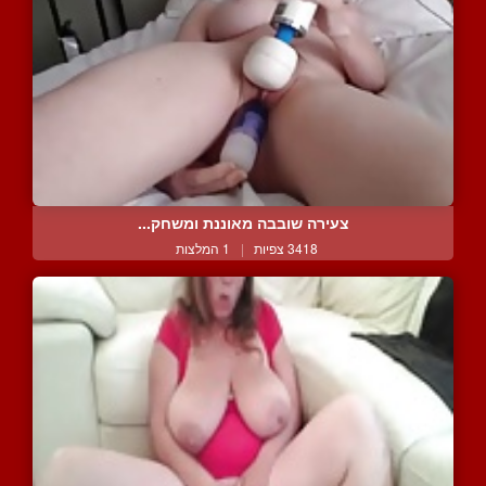
צעירה שובבה מאוננת ומשחק...
3418 צפיות
|
1 המלצות