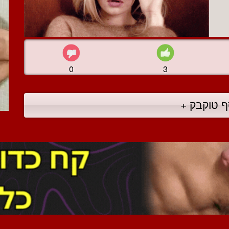
0
3
ף טוקבק +