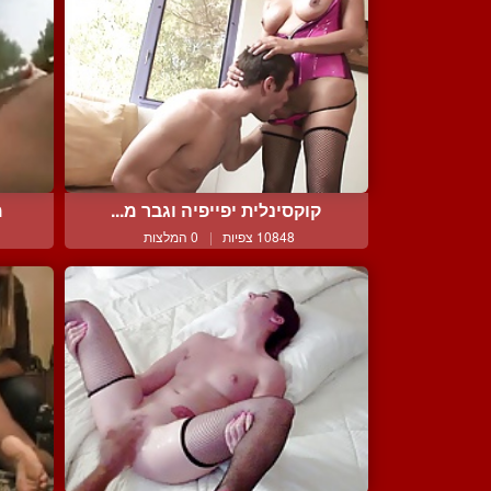
קוקסינלית יפייפיה וגבר מ...
מ
10848 צפיות
|
0 המלצות