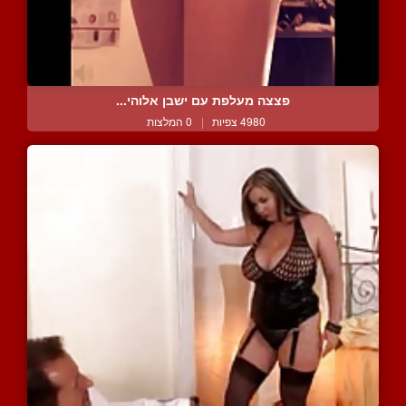
פצצה מעלפת עם ישבן אלוהי...
4980 צפיות
|
0 המלצות