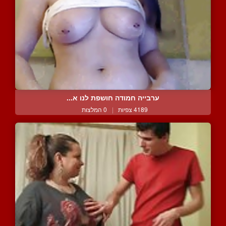
ערבייה חמודה חושפת לנו א...
4189 צפיות
|
0 המלצות