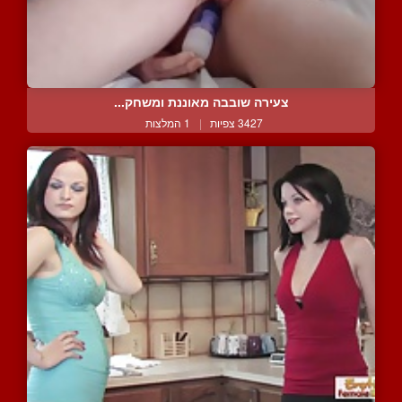
צעירה שובבה מאוננת ומשחק...
3427 צפיות
|
1 המלצות