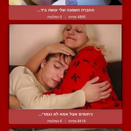
החברה השמנה שלי עושה ביד...
4895 צפיות
|
0 המלצות
ניחומים אצל אמא לא נגמרי...
8418 צפיות
|
6 המלצות