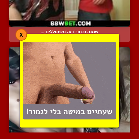
שמנה ובחור רזה משתוללים ...
X
9176 צפיות
|
11 המלצות