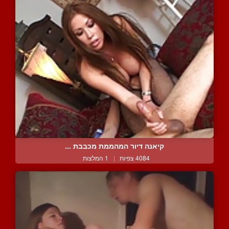
קיאנה דיור המהממת מכבבת ...
4084 צפיות
|
1 המלצות