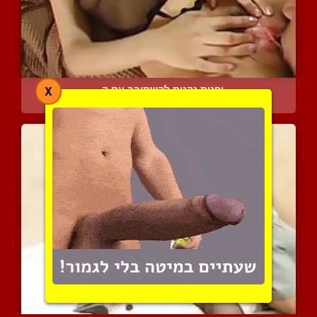
יפנית נהנית להשתובב עם ה...
X
4072 צפיות
|
0 המלצות