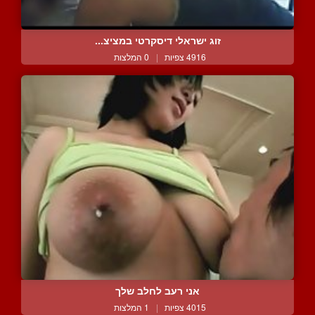
זוג ישראלי דיסקרטי במציצ...
4916 צפיות
|
0 המלצות
אני רעב לחלב שלך
4015 צפיות
|
1 המלצות