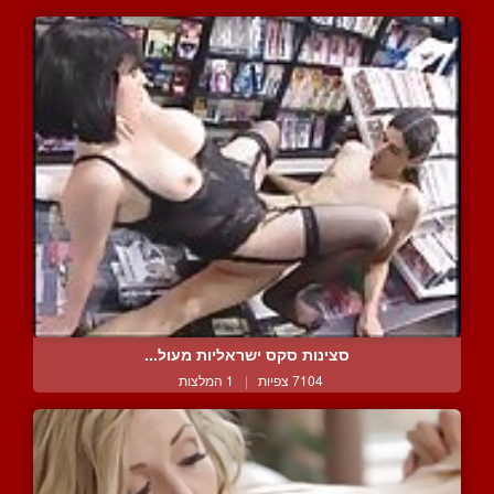
סצינות סקס ישראליות מעול...
7104 צפיות
|
1 המלצות