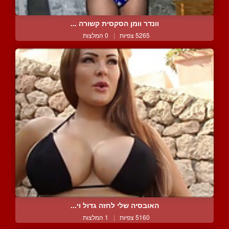
וונדר וומן הסקסית קשורה ...
5265 צפיות
|
0 המלצות
האובסיה שלי לחזה גדול וי...
5160 צפיות
|
1 המלצות