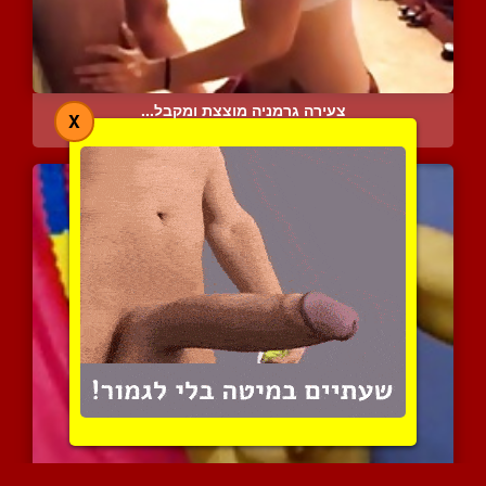
צעירה גרמניה מוצצת ומקבל...
X
5490 צפיות
|
0 המלצות