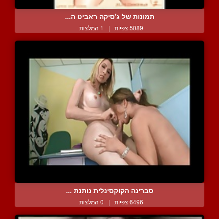
תמונות של ג'סיקה ראביט ה...
5089 צפיות
|
1 המלצות
סברינה הקוקסינלית נותנת ...
6496 צפיות
|
0 המלצות