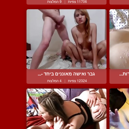
11706 צפיות
|
9 המלצות
ת...
גבר ואישה מאוננים ביחד -...
12324 צפיות
|
4 המלצות