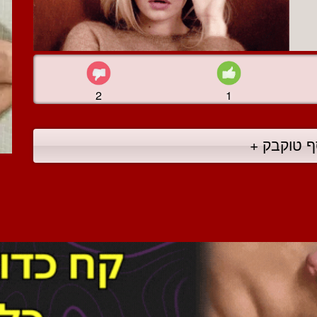
2
1
ף טוקבק +