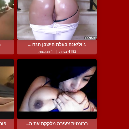
ג'וליאנה בעלת הישבן הגדו...
מ
4182 צפיות
|
1 המלצות
ברונטית צעירה מלקקת את ה...
פות