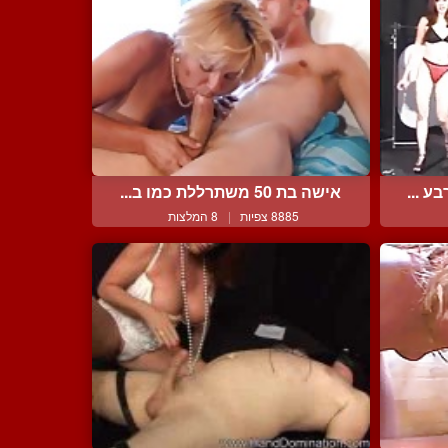
 ...
אישה בת 50 משתרללת כמו ב...
8885 צפיות
|
8 המלצות