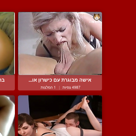
אישה מבוגרת עם כישרון או...
בח
4987 צפיות
|
1 המלצות