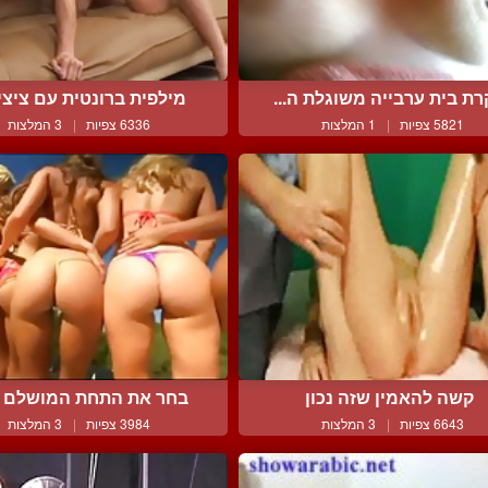
ת בית ערבייה משוגלת ה...
מילפית ברונטית עם ציצים
5821 צפיות
|
1 המלצות
6336 צפיות
|
3 המלצות
קשה להאמין שזה נכון
בחר את התחת המושלם 
6643 צפיות
|
3 המלצות
3984 צפיות
|
3 המלצות