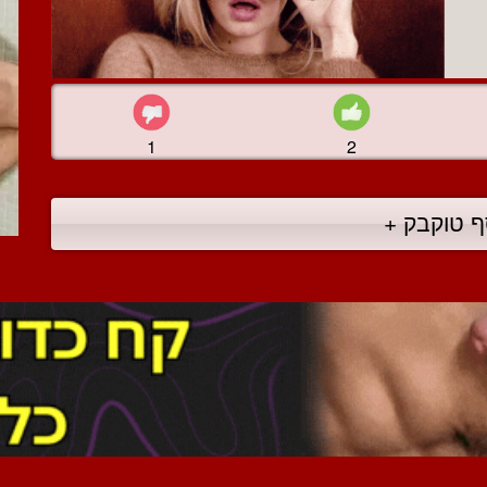
1
2
ף טוקבק +