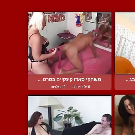
ג...
משחקי סאדו קינקיים בסרט ...
4046 צפיות
|
0 המלצות