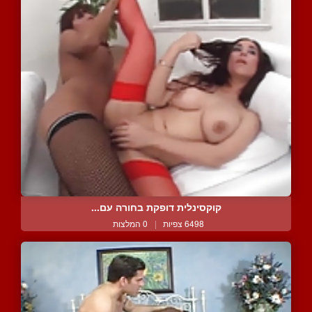
קוקסינלית דופקת בחורה עם...
6498 צפיות
|
0 המלצות